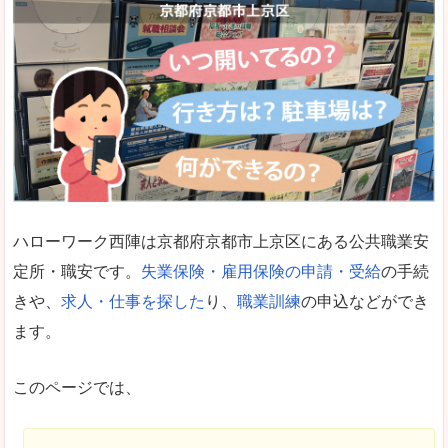
ハローワーク西陣は京都府京都市上京区にある公共職業安
定所・職安です。
失業保険・雇用保険の申請・受給
の手続
きや、
求人・仕事を探した
り、
職業訓練
の申込などができ
ます。
このページでは、