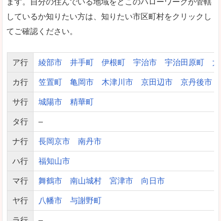
ます。自分の住んでいる地域をどこのハローワークが管轄
しているか知りたい方は、知りたい市区町村をクリックし
てご確認ください。
ア行
綾部市
井手町
伊根町
宇治市
宇治田原町
大
カ行
笠置町
亀岡市
木津川市
京田辺市
京丹後市
サ行
城陽市
精華町
タ行
–
ナ行
長岡京市
南丹市
ハ行
福知山市
マ行
舞鶴市
南山城村
宮津市
向日市
ヤ行
八幡市
与謝野町
ラ行
–