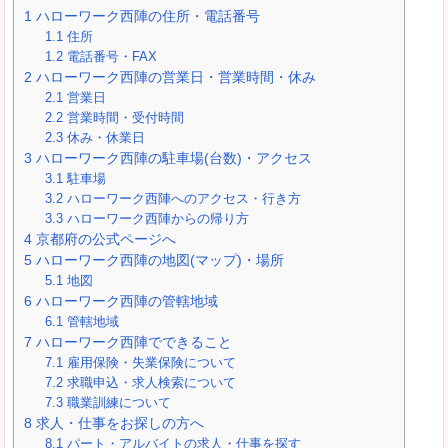
1
ハローワーク西陣の住所・電話番号
1.1
住所
1.2
電話番号・FAX
2
ハローワーク西陣の営業日・営業時間・休み
2.1
営業日
2.2
営業時間・受付時間
2.3
休み・休業日
3
ハローワーク西陣の駐車場(台数)・アクセス
3.1
駐車場
3.2
ハローワーク西陣へのアクセス・行き方
3.3
ハローワーク西陣からの帰り方
4
京都府の公式ページへ
5
ハローワーク西陣の地図(マップ)・場所
5.1
地図
6
ハローワーク西陣の管轄地域
6.1
管轄地域
7
ハローワーク西陣でできること
7.1
雇用保険・失業保険について
7.2
求職申込・求人検索について
7.3
職業訓練について
8
求人・仕事をお探しの方へ
8.1
パート・アルバイトの求人・仕事を探す