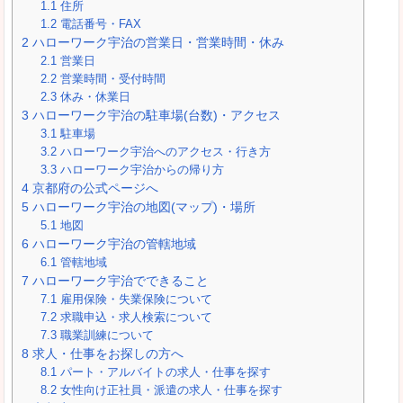
1.1
住所
1.2
電話番号・FAX
2
ハローワーク宇治の営業日・営業時間・休み
2.1
営業日
2.2
営業時間・受付時間
2.3
休み・休業日
3
ハローワーク宇治の駐車場(台数)・アクセス
3.1
駐車場
3.2
ハローワーク宇治へのアクセス・行き方
3.3
ハローワーク宇治からの帰り方
4
京都府の公式ページへ
5
ハローワーク宇治の地図(マップ)・場所
5.1
地図
6
ハローワーク宇治の管轄地域
6.1
管轄地域
7
ハローワーク宇治でできること
7.1
雇用保険・失業保険について
7.2
求職申込・求人検索について
7.3
職業訓練について
8
求人・仕事をお探しの方へ
8.1
パート・アルバイトの求人・仕事を探す
8.2
女性向け正社員・派遣の求人・仕事を探す