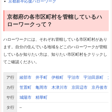
京都新卒応援ハローワーク
京都府の各市区町村を管轄しているハ
ローワークって？
ハローワークには、それぞれ管轄している市区町村があり
ます。自分の住んでいる地域をどこのハローワークが管轄
しているか知りたい方は、知りたい市区町村をクリックし
てご確認ください。
ア行
綾部市
井手町
伊根町
宇治市
宇治田原町
大
カ行
笠置町
亀岡市
木津川市
京田辺市
京丹後市
サ行
城陽市
精華町
タ行
–