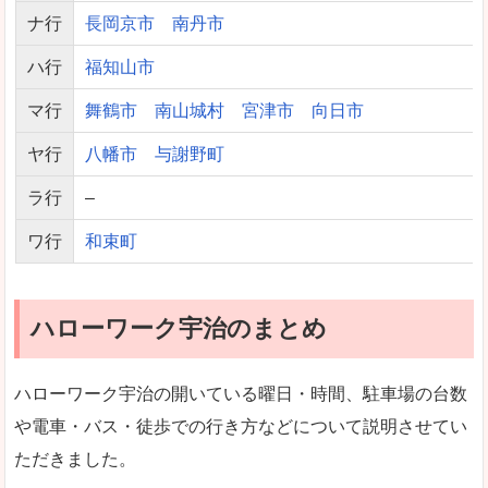
ナ行
長岡京市
南丹市
ハ行
福知山市
マ行
舞鶴市
南山城村
宮津市
向日市
ヤ行
八幡市
与謝野町
ラ行
–
ワ行
和束町
ハローワーク宇治のまとめ
ハローワーク宇治の開いている曜日・時間、駐車場の台数
や電車・バス・徒歩での行き方などについて説明させてい
ただきました。