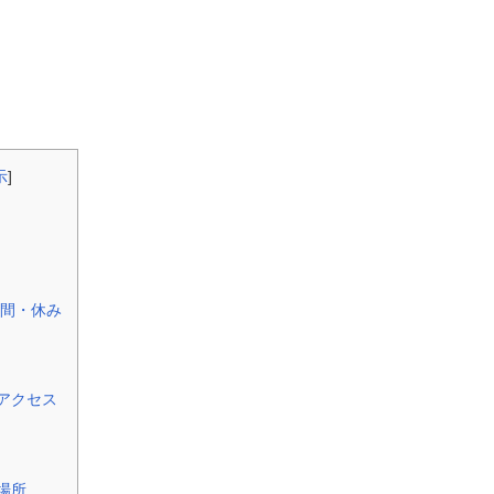
示
]
間・休み
アクセス
場所