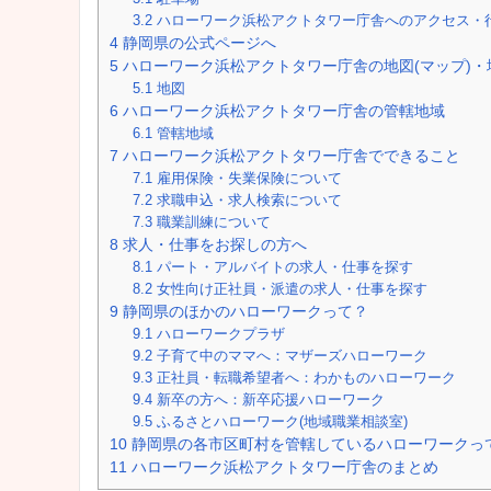
3.2
ハローワーク浜松アクトタワー庁舎へのアクセス・
4
静岡県の公式ページへ
5
ハローワーク浜松アクトタワー庁舎の地図(マップ)・
5.1
地図
6
ハローワーク浜松アクトタワー庁舎の管轄地域
6.1
管轄地域
7
ハローワーク浜松アクトタワー庁舎でできること
7.1
雇用保険・失業保険について
7.2
求職申込・求人検索について
7.3
職業訓練について
8
求人・仕事をお探しの方へ
8.1
パート・アルバイトの求人・仕事を探す
8.2
女性向け正社員・派遣の求人・仕事を探す
9
静岡県のほかのハローワークって？
9.1
ハローワークプラザ
9.2
子育て中のママへ：マザーズハローワーク
9.3
正社員・転職希望者へ：わかものハローワーク
9.4
新卒の方へ：新卒応援ハローワーク
9.5
ふるさとハローワーク(地域職業相談室)
10
静岡県の各市区町村を管轄しているハローワークっ
11
ハローワーク浜松アクトタワー庁舎のまとめ