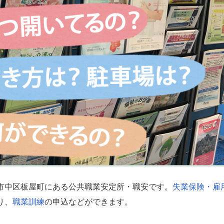
市中区板屋町にある公共職業安定所・職安です。
失業保険・雇
り、
職業訓練
の申込などができます。