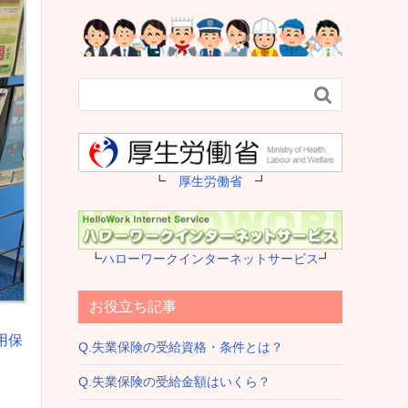

┗
厚生労働省
┛
┗
ハローワークインターネットサービス
┛
お役立ち記事
用保
Q.失業保険の受給資格・条件とは？
Q.失業保険の受給金額はいくら？