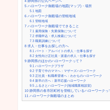
4
静岡県の公式ページへ
5
ハローワーク御殿場の地図(マップ)・場所
5.1
地図
6
ハローワーク御殿場の管轄地域
6.1
管轄地域
7
ハローワーク御殿場でできること
7.1
雇用保険・失業保険について
7.2
求職申込・求人検索について
7.3
職業訓練について
8
求人・仕事をお探しの方へ
8.1
パート・アルバイトの求人・仕事を探す
8.2
女性向け正社員・派遣の求人・仕事を探す
9
静岡県のほかのハローワークって？
9.1
ハローワークプラザ
9.2
子育て中のママへ：マザーズハローワーク
9.3
正社員・転職希望者へ：わかものハローワーク
9.4
新卒の方へ：新卒応援ハローワーク
9.5
ふるさとハローワーク(地域職業相談室)
10
静岡県の各市区町村を管轄しているハローワークっ
11
ハローワーク御殿場のまとめ