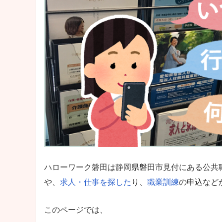
ハローワーク磐田は静岡県磐田市見付にある公共
や、
求人・仕事を探した
り、
職業訓練
の申込など
このページでは、