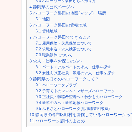
3.3
ハローワーク磐田からの帰り方
4
静岡県の公式ページへ
5
ハローワーク磐田の地図(マップ)・場所
5.1
地図
6
ハローワーク磐田の管轄地域
6.1
管轄地域
7
ハローワーク磐田でできること
7.1
雇用保険・失業保険について
7.2
求職申込・求人検索について
7.3
職業訓練について
8
求人・仕事をお探しの方へ
8.1
パート・アルバイトの求人・仕事を探す
8.2
女性向け正社員・派遣の求人・仕事を探す
9
静岡県のほかのハローワークって？
9.1
ハローワークプラザ
9.2
子育て中のママへ：マザーズハローワーク
9.3
正社員・転職希望者へ：わかものハローワーク
9.4
新卒の方へ：新卒応援ハローワーク
9.5
ふるさとハローワーク(地域職業相談室)
10
静岡県の各市区町村を管轄しているハローワークっ
11
ハローワーク磐田のまとめ