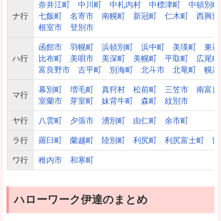
奈井江町
中川町
中札内村
中標津町
中頓別町
ナ行
七飯町
名寄市
南幌町
新冠町
仁木町
西興部
根室市
登別市
函館市
羽幌町
浜頓別町
浜中町
美瑛町
東神
ハ行
比布町
美唄市
美深町
美幌町
平取町
広尾町
富良野市
古平町
別海町
北斗市
北竜町
幌加
幕別町
増毛町
真狩村
松前町
三笠市
南富良
マ行
室蘭市
芽室町
妹背牛町
森町
紋別市
ヤ行
八雲町
夕張市
湧別町
由仁町
余市町
ラ行
羅臼町
蘭越町
陸別町
利尻町
利尻富士町
留
ワ行
稚内市
和寒町
ハローワーク伊達のまとめ