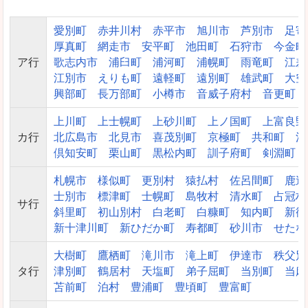
愛別町
赤井川村
赤平市
旭川市
芦別市
足寄
厚真町
網走市
安平町
池田町
石狩市
今金町
ア行
歌志内市
浦臼町
浦河町
浦幌町
雨竜町
江差
江別市
えりも町
遠軽町
遠別町
雄武町
大空
興部町
長万部町
小樽市
音威子府村
音更町
上川町
上士幌町
上砂川町
上ノ国町
上富良野
カ行
北広島市
北見市
喜茂別町
京極町
共和町
清
倶知安町
栗山町
黒松内町
訓子府町
剣淵町
札幌市
様似町
更別村
猿払村
佐呂間町
鹿追
士別市
標津町
士幌町
島牧村
清水町
占冠村
サ行
斜里町
初山別村
白老町
白糠町
知内町
新篠
新十津川町
新ひだか町
寿都町
砂川市
せたな
大樹町
鷹栖町
滝川市
滝上町
伊達市
秩父別
タ行
津別町
鶴居村
天塩町
弟子屈町
当別町
当麻
苫前町
泊村
豊浦町
豊頃町
豊富町