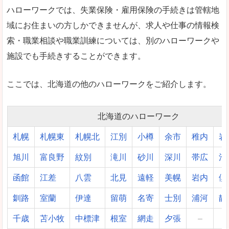
ハローワークでは、失業保険・雇用保険の手続きは管轄地
域にお住まいの方しかできませんが、求人や仕事の情報検
索・職業相談や職業訓練については、別のハローワークや
施設でも手続きすることができます。
ここでは、北海道の他のハローワークをご紹介します。
北海道のハローワーク
札幌
札幌東
札幌北
江別
小樽
余市
稚内
岩
旭川
富良野
紋別
滝川
砂川
深川
帯広
池
函館
江差
八雲
北見
遠軽
美幌
岩内
倶
釧路
室蘭
伊達
留萌
名寄
士別
浦河
静
千歳
苫小牧
中標津
根室
網走
夕張
–