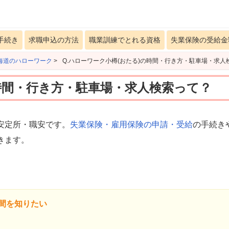
手続き
求職申込の方法
職業訓練でとれる資格
失業保険の受給金
海道のハローワーク
>
Q.ハローワーク小樽(おたる)の時間・行き方・駐車場・求人
の時間・行き方・駐車場・求人検索って？
安定所・職安です。
失業保険・雇用保険の申請・受給
の手続き
きます。
間を知りたい