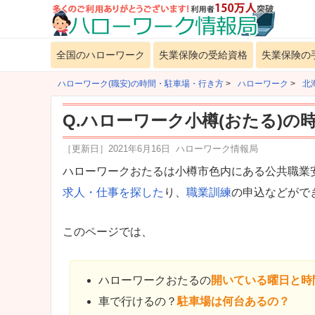
全国のハローワーク
失業保険の受給資格
失業保険の
ハローワーク(職安)の時間・駐車場・行き方
>
ハローワーク
>
北
Q.ハローワーク小樽(おたる)
［更新日］
2021年6月16日
ハローワーク情報局
ハローワークおたるは小樽市色内にある公共職業
求人・仕事を探した
り、
職業訓練
の申込などがで
このページでは、
ハローワークおたるの
開いている曜日と時
車で行けるの？
駐車場は何台あるの？