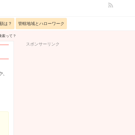
額は？
管轄地域とハローワーク
検索って？
スポンサーリンク
や、