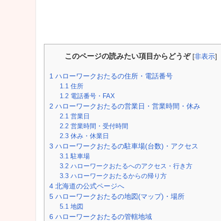
このページの読みたい項目からどうぞ
[
非表示
]
1
ハローワークおたるの住所・電話番号
1.1
住所
1.2
電話番号・FAX
2
ハローワークおたるの営業日・営業時間・休み
2.1
営業日
2.2
営業時間・受付時間
2.3
休み・休業日
3
ハローワークおたるの駐車場(台数)・アクセス
3.1
駐車場
3.2
ハローワークおたるへのアクセス・行き方
3.3
ハローワークおたるからの帰り方
4
北海道の公式ページへ
5
ハローワークおたるの地図(マップ)・場所
5.1
地図
6
ハローワークおたるの管轄地域